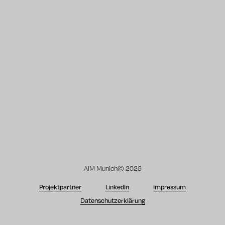
AIM Munich© 2026
Projektpartner
LinkedIn
Impressum
Datenschutzerklärung
Back to top